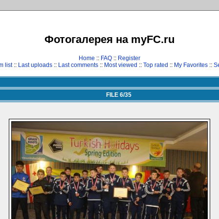
Фотогалерея на myFC.ru
Home
::
FAQ
::
Register
 list
::
Last uploads
::
Last comments
::
Most viewed
::
Top rated
::
My Favorites
::
S
FILE 6/35