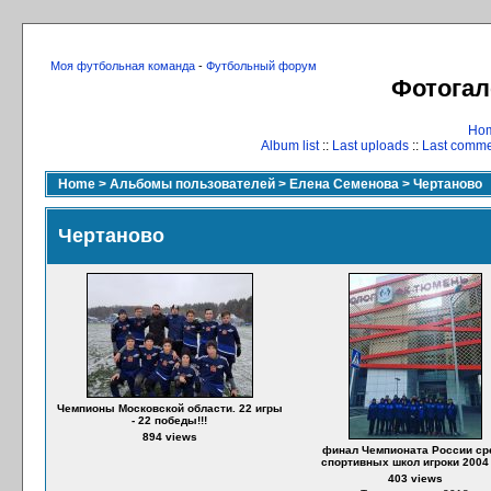
Моя футбольная команда
-
Футбольный форум
Фотогал
Ho
Album list
::
Last uploads
::
Last comm
Home
>
Альбомы пользователей
>
Елена Семенова
>
Чертаново
Чертаново
Чемпионы Московской области. 22 игры
- 22 победы!!!
894 views
финал Чемпионата России ср
спортивных школ игроки 2004 г
403 views