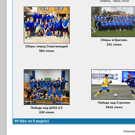
Тюмень - июнь 2018
Сборы в Кратово.
241 views
Сборы перед Спартакиадой
564 views
Победа над Строгино
3634 views
Победа над ЦСКА 4:2
249 views
99 files on 9 page(s)
Powered