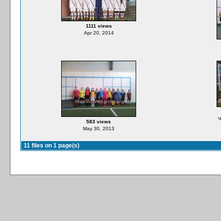
1111 views
Apr 20, 2014
Ч
583 views
May 30, 2013
11 files on 1 page(s)