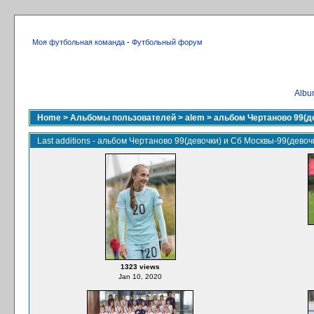
Моя футбольная команда
-
Футбольный форум
Album
Home
>
Альбомы пользователей
>
alem
>
альбом Чертаново 99(д
Last additions - альбом Чертаново 99(девочки) и Сб Москвы-99(девоч
1323 views
Jan 10, 2020