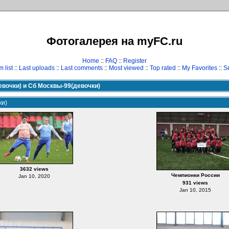
Фотогалерея на myFC.ru
Home
::
FAQ
::
Register
 list
::
Last uploads
::
Last comments
::
Most viewed
::
Top rated
::
My Favorites
::
S
евочки) и Сб Москвы-99(девочки)
ки)
3632 views
Чемпионки России
Jan 10, 2020
931 views
Jan 10, 2015