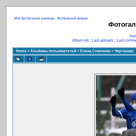
Моя футбольная команда
-
Футбольный форум
Фотогал
Ho
Album list
::
Last uploads
::
Last comm
Home
>
Альбомы пользователей
>
Елена Семенова
>
Чертаново