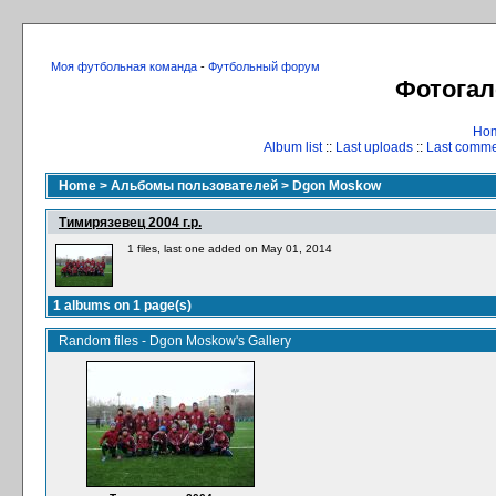
Моя футбольная команда
-
Футбольный форум
Фотогал
Ho
Album list
::
Last uploads
::
Last comm
Home
>
Альбомы пользователей
>
Dgon Moskow
Тимирязевец 2004 г.р.
1 files, last one added on May 01, 2014
1 albums on 1 page(s)
Random files - Dgon Moskow's Gallery